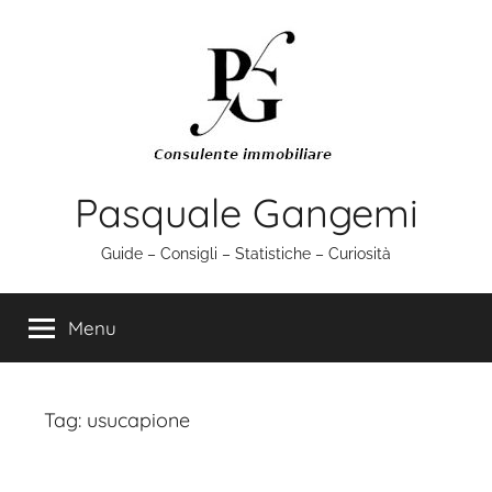
Salta
al
contenuto
Pasquale Gangemi
Guide – Consigli – Statistiche – Curiosità
Menu
Tag:
usucapione