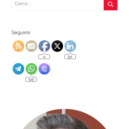
Ricerca
per:
Cerca
Seguimi
0
50
100