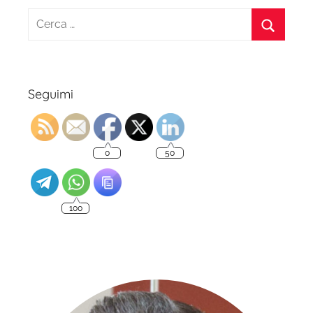
Ricerca
per:
Cerca
Seguimi
0
50
100