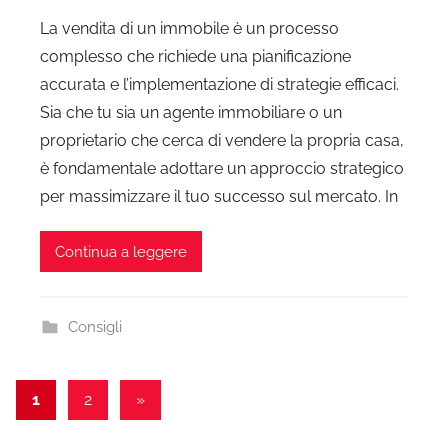
La vendita di un immobile è un processo
complesso che richiede una pianificazione
accurata e l’implementazione di strategie efficaci.
Sia che tu sia un agente immobiliare o un
proprietario che cerca di vendere la propria casa,
è fondamentale adottare un approccio strategico
per massimizzare il tuo successo sul mercato. In
Continua a leggere
Consigli
Navigazione
Articolo
1
2
»
successivo
articoli